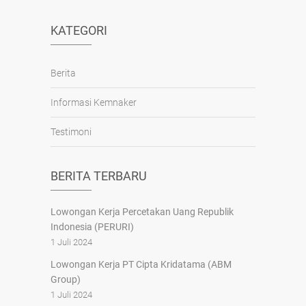
b
A
a
o
p
m
KATEGORI
o
p
k
Berita
Informasi Kemnaker
Testimoni
BERITA TERBARU
Lowongan Kerja Percetakan Uang Republik
Indonesia (PERURI)
1 Juli 2024
Lowongan Kerja PT Cipta Kridatama (ABM
Group)
1 Juli 2024