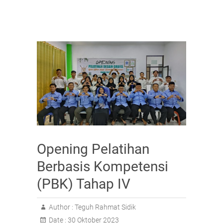
k
Opening Pelatihan
Berbasis Kompetensi
(PBK) Tahap IV
Author :
Teguh Rahmat Sidik
Date :
30 Oktober 2023