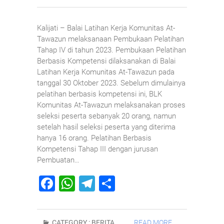
Kalijati – Balai Latihan Kerja Komunitas At-
Tawazun melaksanaan Pembukaan Pelatihan
Tahap IV di tahun 2023. Pembukaan Pelatihan
Berbasis Kompetensi dilaksanakan di Balai
Latihan Kerja Komunitas At-Tawazun pada
tanggal 30 Oktober 2023. Sebelum dimulainya
pelatihan berbasis kompetensi ini, BLK
Komunitas At-Tawazun melaksanakan proses
seleksi peserta sebanyak 20 orang, namun
setelah hasil seleksi peserta yang diterima
hanya 16 orang. Pelatihan Berbasis
Kompetensi Tahap III dengan jurusan
Pembuatan…
F
W
T
S
a
h
el
h
c
at
e
ar
CATEGORY :
BERITA
READ MORE