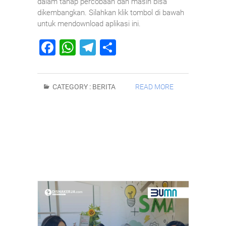
dalam tahap percobaan dan masih bisa
dikembangkan. Silahkan klik tombol di bawah
untuk mendownload aplikasi ini.
F
W
T
S
a
h
el
h
c
at
e
ar
CATEGORY :
BERITA
READ MORE
e
s
gr
e
b
A
a
o
p
m
o
p
k