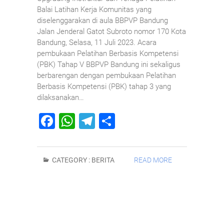
Balai Latihan Kerja Komunitas yang
diselenggarakan di aula BBPVP Bandung
Jalan Jenderal Gatot Subroto nomor 170 Kota
Bandung, Selasa, 11 Juli 2023. Acara
pembukaan Pelatihan Berbasis Kompetensi
(PBK) Tahap V BBPVP Bandung ini sekaligus
berbarengan dengan pembukaan Pelatihan
Berbasis Kompetensi (PBK) tahap 3 yang
dilaksanakan…
F
W
T
S
a
h
el
h
c
at
e
ar
CATEGORY :
BERITA
READ MORE
e
s
gr
e
b
A
a
o
p
m
o
p