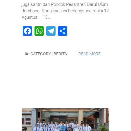
juga santri dari Pondok Pesantren Darul Ulum
Jombang. Rangkaian ini berlangsung mulai 12
Agustus – 15…
F
W
T
S
a
h
el
h
c
at
e
ar
CATEGORY :
BERITA
READ MORE
e
s
gr
e
b
A
a
o
p
m
o
p
k