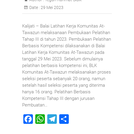
Date :
29 Mei 2023
Kalijati – Balai Latihan Kerja Komunitas At-
Tawazun melaksanaan Pembukaan Pelatihan
Tahap III di tahun 2023. Pembukaan Pelatihan
Berbasis Kompetensi dilaksanakan di Balai
Latihan Kerja Komunitas At-Tawazun pada
tanggal 29 Mei 2023. Sebelum dimulainya
pelatihan berbasis kompetensi ini, BLK
Komunitas At-Tawazun melaksanakan proses
seleksi peserta sebanyak 20 orang, namun
setelah hasil seleksi peserta yang diterima
hanya 16 orang. Pelatihan Berbasis
Kompetensi Tahap III dengan jurusan
Pembuatan…
F
W
T
S
a
h
el
h