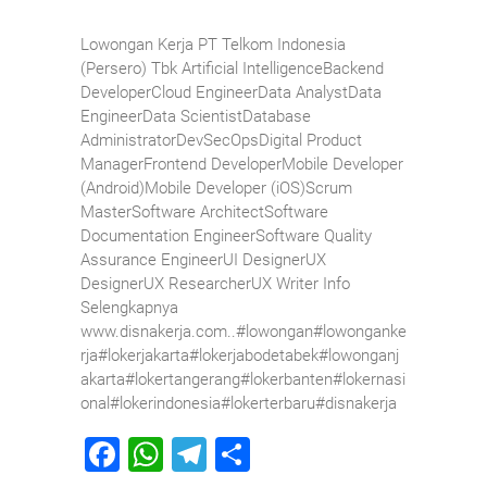
Lowongan Kerja PT Telkom Indonesia
(Persero) Tbk Artificial IntelligenceBackend
DeveloperCloud EngineerData AnalystData
EngineerData ScientistDatabase
AdministratorDevSecOpsDigital Product
ManagerFrontend DeveloperMobile Developer
(Android)Mobile Developer (iOS)Scrum
MasterSoftware ArchitectSoftware
Documentation EngineerSoftware Quality
Assurance EngineerUI DesignerUX
DesignerUX ResearcherUX Writer Info
Selengkapnya
www.disnakerja.com..#lowongan#lowonganke
rja#lokerjakarta#lokerjabodetabek#lowonganj
akarta#lokertangerang#lokerbanten#lokernasi
onal#lokerindonesia#lokerterbaru#disnakerja
F
W
T
S