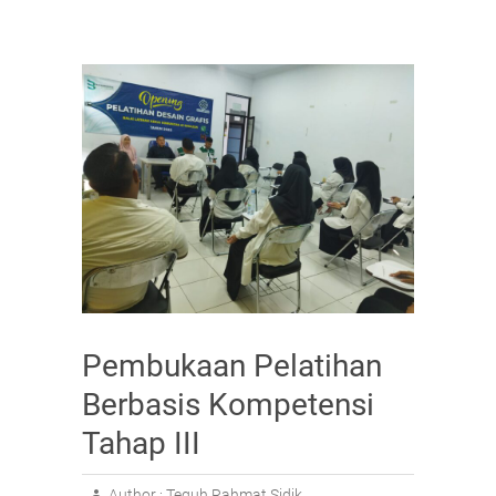
k
Pembukaan Pelatihan
Berbasis Kompetensi
Tahap III
Author :
Teguh Rahmat Sidik