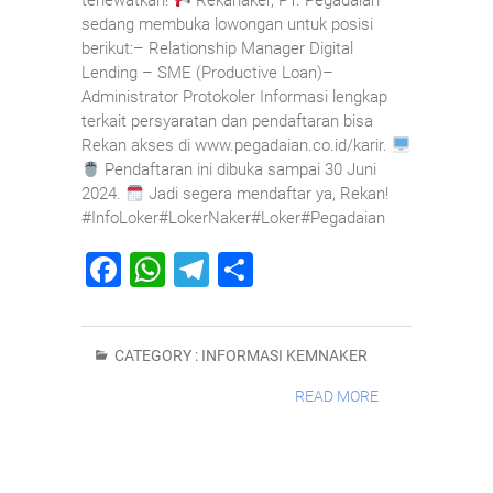
terlewatkan!
Rekanaker, PT. Pegadaian
sedang membuka lowongan untuk posisi
berikut:– Relationship Manager Digital
Lending – SME (Productive Loan)–
Administrator Protokoler Informasi lengkap
terkait persyaratan dan pendaftaran bisa
Rekan akses di www.pegadaian.co.id/karir.
Pendaftaran ini dibuka sampai 30 Juni
2024.
Jadi segera mendaftar ya, Rekan!
#InfoLoker#LokerNaker#Loker#Pegadaian
F
W
T
S
a
h
el
h
c
at
e
ar
CATEGORY :
INFORMASI KEMNAKER
e
s
gr
e
READ MORE
b
A
a
o
p
m
o
p