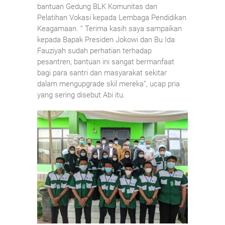
bantuan Gedung BLK Komunitas dan
Pelatihan Vokasi kepada Lembaga Pendidikan
Keagamaan. ” Terima kasih saya sampaikan
kepada Bapak Presiden Jokowi dan Bu Ida
Fauziyah sudah perhatian terhadap
pesantren, bantuan ini sangat bermanfaat
bagi para santri dan masyarakat sekitar
dalam mengupgrade skil mereka”, ucap pria
yang sering disebut Abi itu.