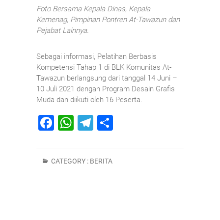
Foto Bersama Kepala Dinas, Kepala
Kemenag, Pimpinan Pontren At-Tawazun dan
Pejabat Lainnya.
Sebagai informasi, Pelatihan Berbasis
Kompetensi Tahap 1 di BLK Komunitas At-
Tawazun berlangsung dari tanggal 14 Juni –
10 Juli 2021 dengan Program Desain Grafis
Muda dan diikuti oleh 16 Peserta.
F
W
T
S
a
h
el
h
c
at
e
ar
CATEGORY :
BERITA
e
s
gr
e
b
A
a
o
p
m
o
p