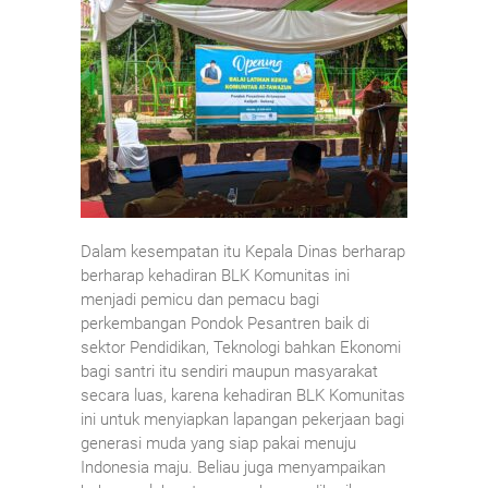
Dalam kesempatan itu Kepala Dinas berharap
berharap kehadiran BLK Komunitas ini
menjadi pemicu dan pemacu bagi
perkembangan Pondok Pesantren baik di
sektor Pendidikan, Teknologi bahkan Ekonomi
bagi santri itu sendiri maupun masyarakat
secara luas, karena kehadiran BLK Komunitas
ini untuk menyiapkan lapangan pekerjaan bagi
generasi muda yang siap pakai menuju
Indonesia maju. Beliau juga menyampaikan